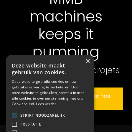
machines
keeps it
pumping
×
Deze website maakt
également sur vos projets
gebruik van cookies.
Deze website gebruikt cookies om uw
gebruikerservaring te verbeteren. Door
onze website te gebruiken, stemt u in met
Discutez de votre projet avec nos
alle cookies in overeenstemming met ons
experts
Cookiebeleid.
Lees verder
STRIKT NOODZAKELIJK
PRESTATIE