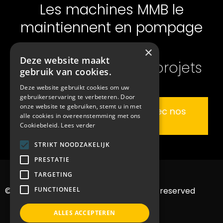
Les machines MMB le
maintiennent en pompage
×
Deze website maakt
également sur vos projets
gebruik van cookies.
Deze website gebruikt cookies om uw
gebruikerservaring te verbeteren. Door
onze website te gebruiken, stemt u in met
Discutez de votre projet avec nos
alle cookies in overeenstemming met ons
experts
Cookiebeleid.
Lees verder
STRIKT NOODZAKELIJK
PRESTATIE
TARGETING
© 2022 Bvba MMB machines – All rights reserved
FUNCTIONEEL
ALLES ACCEPTEREN