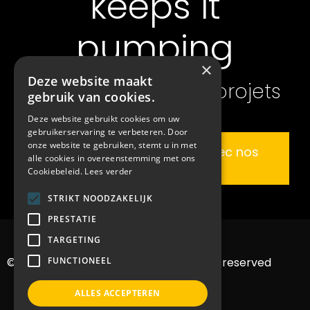
keeps it
pumping
×
Deze website maakt
également sur vos projets
gebruik van cookies.
Deze website gebruikt cookies om uw
gebruikerservaring te verbeteren. Door
onze website te gebruiken, stemt u in met
Discutez de votre projet avec nos
alle cookies in overeenstemming met ons
experts
Cookiebeleid.
Lees verder
STRIKT NOODZAKELIJK
PRESTATIE
TARGETING
© 2022 Bvba MMB machines – All rights reserved
FUNCTIONEEL
ALLES ACCEPTEREN