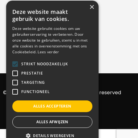
×
Deze website maakt
gebruik van cookies.
Deze website gebruikt cookies om uw
gebruikerservaring te verbeteren. Door
onze website te gebruiken, stemt u in met
alle cookies in overeenstemming met ons
Cookiebeleid.
Lees verder
STRIKT NOODZAKELIJK
PRESTATIE
TARGETING
FUNCTIONEEL
© 2025 Bvba MMB machines – All rights reserved
ALLES ACCEPTEREN
ALLES AFWIJZEN
Nederlands
DETAILS WEERGEVEN