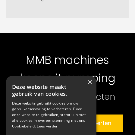
MMB machines
keeps it pumping
×
Deze website maakt
gebruik van cookies.
ook voor uw projecten
Deze website gebruikt cookies om uw
gebruikerservaring te verbeteren. Door
onze website te gebruiken, stemt u in met
alle cookies in overeenstemming met ons
Bespreek het met onze experten
Cookiebeleid.
Lees verder