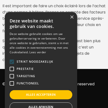
Il est important de faire un choix éclairé lors de l’achat
d’une pompe à béton. Prenez en compte des facteurs
×
tels que le prix, la marque, la taille et le service après-
Deze website maakt
vente pour vous assurer de faire le meilleur choix en
gebruik van cookies.
fonction de vos besoins spécifiques.
Deze website gebruikt cookies om uw
gebruikerservaring te verbeteren. Door
Souvenez-vous qu’une pompe à béton est bien plus
onze website te gebruiken, stemt u in met
qu’un simple matériel de construction – c’est un
alle cookies in overeenstemming met ons
Cookiebeleid.
Lees verder
investissement dans l’avenir de vos projets de
construction.
STRIKT NOODZAKELIJK
PRESTATIE
TARGETING
FUNCTIONEEL
© 2022 Bvba MMB machines – All rights reserved
ALLES ACCEPTEREN
ALLES AFWIJZEN